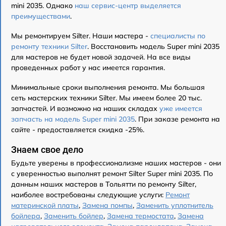
mini 2035. Однако
наш сервис-центр выделяется
преимуществами
.
Мы ремонтируем Silter. Наши мастера -
специалисты по
ремонту техники Silter
. Восстановить модель Super mini 2035
для мастеров не будет новой задачей. На все виды
проведенных работ у нас имеется гарантия.
Минимальные сроки выполнения ремонта. Мы большая
сеть мастерских техники Silter. Мы имеем более 20 тыс.
запчастей. И возможно на наших складах
уже имеется
запчасть на модель Super mini 2035
. При заказе ремонта на
сайте - предоставляется скидка -25%.
Знаем свое дело
Будьте уверены в профессионализме наших мастеров - они
с уверенностью выполнят ремонт Silter Super mini 2035. По
данным наших мастеров в Тольятти по ремонту Silter,
наиболее востребованы следующие услуги:
Ремонт
материнской платы
,
Замена помпы
,
Заменить уплотнитель
бойлера
,
Заменить бойлер
,
Замена термостата
,
Замена